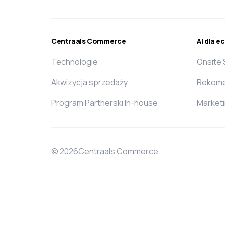
Centraals Commerce
AI dla 
Technologie
Onsite
Akwizycja sprzedaży
Rekome
Program Partnerski In-house
Market
© 2026Centraals Commerce