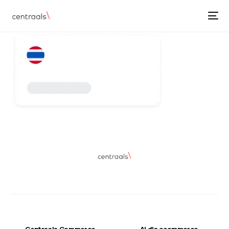
Centraals Commerce
AI dla ecommerce