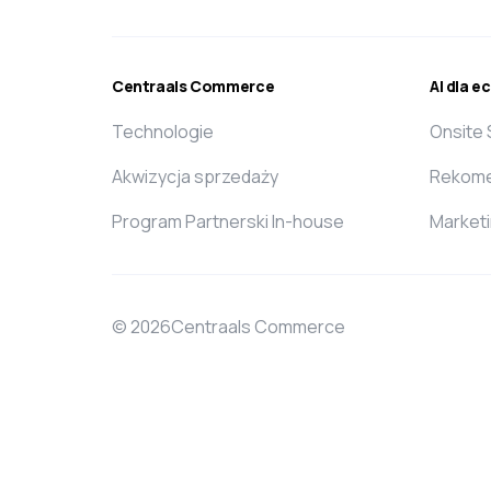
Centraals Commerce
AI dla 
Technologie
Onsite
Akwizycja sprzedaży
Rekome
Program Partnerski In-house
Market
© 2026Centraals Commerce