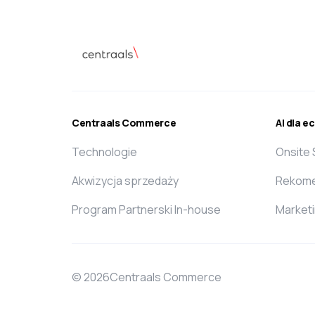
Centraals Commerce
AI dla 
Technologie
Onsite
Akwizycja sprzedaży
Rekome
Program Partnerski In-house
Market
© 2026Centraals Commerce