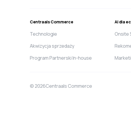
Centraals Commerce
AI dla 
Technologie
Onsite
Akwizycja sprzedaży
Rekome
Program Partnerski In-house
Market
© 2026Centraals Commerce