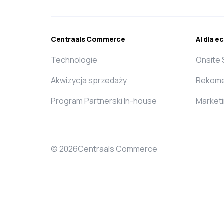
Centraals Commerce
AI dla 
Technologie
Onsite
Akwizycja sprzedaży
Rekome
Program Partnerski In-house
Market
© 2026Centraals Commerce